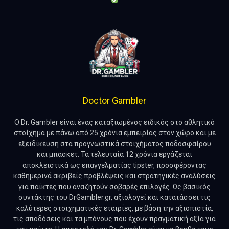
Doctor Gambler
Ο Dr. Gambler είναι ένας καταξιωμένος ειδικός στο αθλητικό
στοίχημα με πάνω από 25 χρόνια εμπειρίας στον χώρο και με
εξειδίκευση στα προγνωστικά στοιχήματος ποδοσφαίρου
και μπάσκετ. Τα τελευταία 12 χρόνια εργάζεται
αποκλειστικά ως επαγγελματίας tipster, προσφέροντας
καθημερινά ακριβείς προβλέψεις και στρατηγικές αναλύσεις
για παίκτες που αναζητούν σοβαρές επιλογές. Ως βασικός
συντάκτης του DrGambler.gr, αξιολογεί και κατατάσσει τις
καλύτερες στοιχηματικές εταιρίες, με βάση την αξιοπιστία,
τις αποδόσεις και τα μπόνους που έχουν πραγματική αξία για