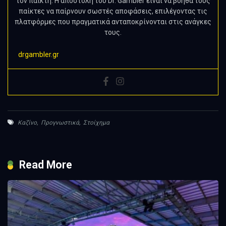
τον παίκτη. Η αποστολή του Dr. Gambler είναι να βοηθά τους
παίκτες να παίρνουν σωστές αποφάσεις, επιλέγοντας τις
πλατφόρμες που πραγματικά ανταποκρίνονται στις ανάγκες
τους.
drgambler.gr
Καζίνο
,
Προγνωστικά
,
Στοίχημα
Read More