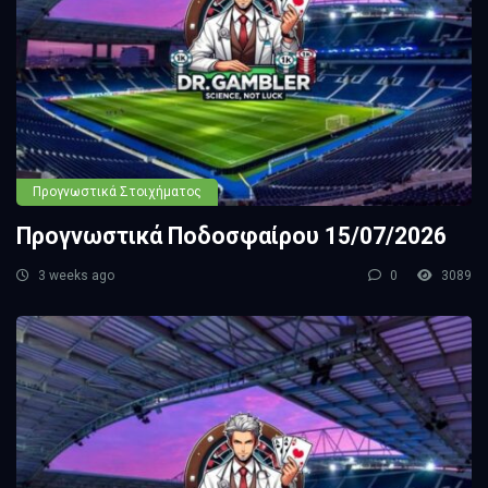
Προγνωστικά Στοιχήματος
Προγνωστικά Ποδοσφαίρου 15/07/2026
3 weeks ago
0
3089