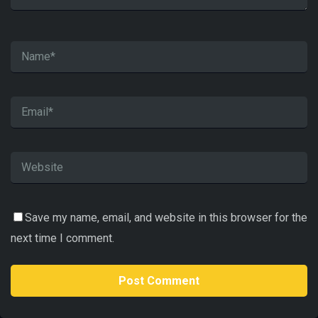
Save my name, email, and website in this browser for the
next time I comment.