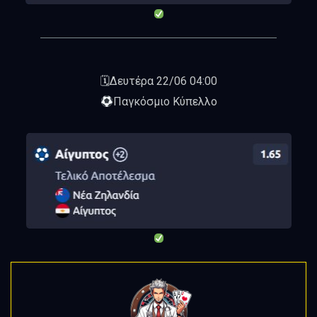
🗓Δευτέρα 22/06 04:00
Παγκόσμιο Κύπελλο