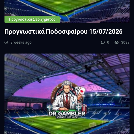
Προγνωστικά Στοιχήματος
Προγνωστικά Ποδοσφαίρου 15/07/2026
3 weeks ago
0
3089