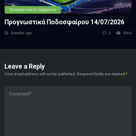
Προγνωστικά Στοιχήματος
Προγνωστικά Ποδοσφαίρου 14/07/2026
4 weeks ago
0
3064
Leave a Reply
Your email address will not be published.
Required fields are marked
*